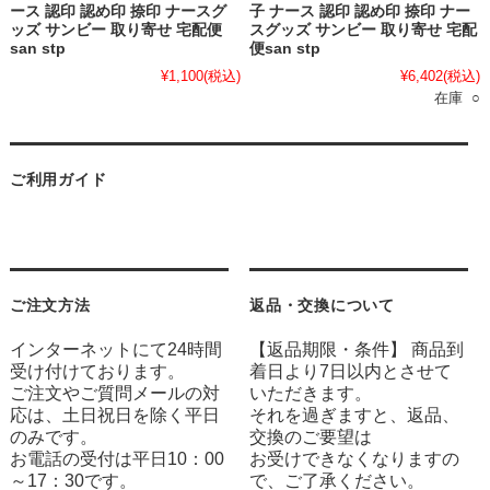
ース 認印 認め印 捺印 ナースグ
子 ナース 認印 認め印 捺印 ナー
ッズ サンビー 取り寄せ 宅配便
スグッズ サンビー 取り寄せ 宅配
san stp
便san stp
¥1,100
(税込)
¥6,402
(税込)
在庫 ○
ご利用ガイド
ご注文方法
返品・交換について
インターネットにて24時間
【返品期限・条件】 商品到
受け付けております。
着日より7日以内とさせて
ご注文やご質問メールの対
いただきます。
応は、土日祝日を除く平日
それを過ぎますと、返品、
のみです。
交換のご要望は
お電話の受付は平日10：00
お受けできなくなりますの
～17：30です。
で、ご了承ください。