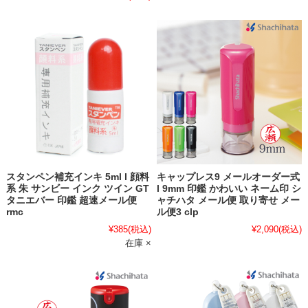
スタンペン補充インキ 5ml l 顔料
キャップレス9 メールオーダー式
系 朱 サンビー インク ツイン GT
l 9mm 印鑑 かわいい ネーム印 シ
タニエバー 印鑑 超速メール便
ャチハタ メール便 取り寄せ メー
rmc
ル便3 clp
¥385
(税込)
¥2,090
(税込)
在庫 ×