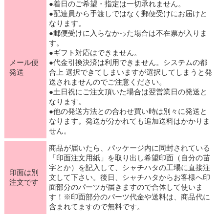
●着日のご希望・指定は一切承れません。
●配達員から手渡しではなく郵便受けにお届けと
なります。
●郵便受けに入らなかった場合は不在票が入りま
す。
●ギフト対応はできません。
メール便
●代金引換決済は利用できません。システムの都
発送
合上 選択できてしまいますが選択してしまうと発
送されませんのでご注意ください。
●土日祝にご注文頂いた場合は翌営業日の発送と
なります。
●他の発送方法との合わせ買い時は別々に発送と
なります。発送が分かれても追加送料はかかりま
せん。
商品が届いたら、パッケージ内に同封されている
「印面注文用紙」を取り出し希望印面（自分の苗
字とか）を記入して、シャチハタの工場に直接注
印面は別
文して下さい。後日、シャチハタからお客様へ印
注文です
面部分のパーツが届きますので合体して使いま
す！※印面部分のパーツ代金や送料は、商品代に
含まれてますので無料です。