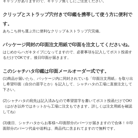
キャップがありますので、キャップ無くしにご注意ください。
クリップとストラップ穴付きで印鑑を携帯して使う方に便利で
す。
あちこち持ち運ぶ方に便利なクリップ＆ストラップ穴完備。
パッケージ同封の印面注文用紙で印面を注文してくださいね。
はじめからハガキタイプになってますので、必要事項を記入してポスト投函す
るだけでOKです。後日印面が届きます。
このシャチハタ印鑑は印面メールオーダー式です。
(1)商品が届いたら、パッケージ内に同封されている「印面注文用紙」を取り出
し希望印面（自分の苗字とか）を記入して、シャチハタの工場に直接注文して
下さい。
(2)シャチハタの宛先は記入済みなので希望苗字を書いてポスト投函だけでOK!
（はがき以外ではネットから工場に注文もできます。詳しくは注文用紙を確認
してね）
(3)後日、シャチハタからお客様へ印面部分のパーツが届きますので合体！※印
面部分のパーツ代金や送料は、商品代に含まれてますので無料です。