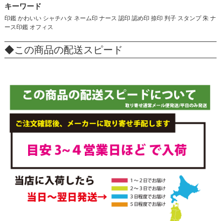
キーワード
印鑑 かわいい シャチハタ ネーム印 ナース 認印 認め印 捺印 判子 スタンプ 朱 ナ
ース印鑑 オフィス
◆この商品の配送スピード