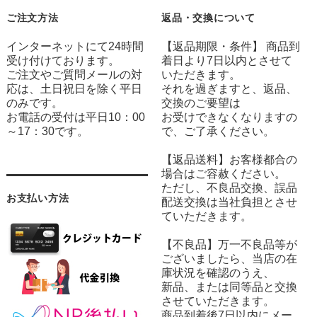
ご注文方法
返品・交換について
インターネットにて24時間
【返品期限・条件】 商品到
受け付けております。
着日より7日以内とさせて
ご注文やご質問メールの対
いただきます。
応は、土日祝日を除く平日
それを過ぎますと、返品、
のみです。
交換のご要望は
お電話の受付は平日10：00
お受けできなくなりますの
～17：30です。
で、ご了承ください。
【返品送料】お客様都合の
場合はご容赦ください。
ただし、不良品交換、誤品
お支払い方法
配送交換は当社負担とさせ
ていただきます。
【不良品】万一不良品等が
ございましたら、当店の在
庫状況を確認のうえ、
新品、または同等品と交換
させていただきます。
商品到着後7日以内にメー