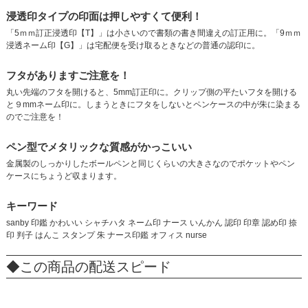
浸透印タイプの印面は押しやすくて便利！
「5ｍｍ訂正浸透印【T】」は小さいので書類の書き間違えの訂正用に。「9ｍｍ
浸透ネーム印【G】」は宅配便を受け取るときなどの普通の認印に。
フタがありますご注意を！
丸い先端のフタを開けると、5mm訂正印に。クリップ側の平たいフタを開ける
と９mmネーム印に。しまうときにフタをしないとペンケースの中が朱に染まる
のでご注意を！
ペン型でメタリックな質感がかっこいい
金属製のしっかりしたボールペンと同じくらいの大きさなのでポケットやペン
ケースにちょうど収まります。
キーワード
sanby 印鑑 かわいい シャチハタ ネーム印 ナース いんかん 認印 印章 認め印 捺
印 判子 はんこ スタンプ 朱 ナース印鑑 オフィス nurse
◆この商品の配送スピード