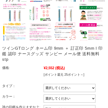
ツインGTロング ネーム印 9mm ＋ 訂正印 5mm l 印
鑑 認印 ナースグッズ サンビー メール便 送料無料
stp
¥2,552
(税込)
価格:
[ポイント還元 25ポイント～]
タイプ：
カラー：
誰の印鑑を作りますか？: