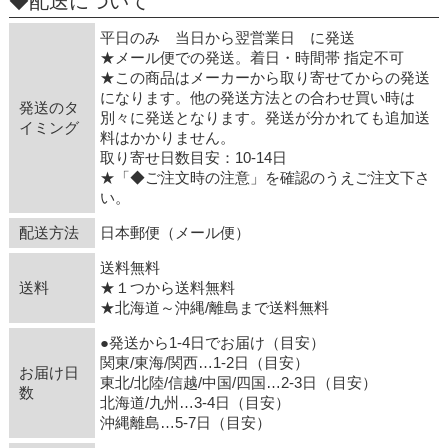
◆配送について
平日のみ 当日から翌営業日 に発送
★メール便での発送。着日・時間帯 指定不可
★この商品はメーカーから取り寄せてからの発送
になります。他の発送方法との合わせ買い時は
発送のタ
別々に発送となります。発送が分かれても追加送
イミング
料はかかりません。
取り寄せ日数目安：10-14日
★「◆ご注文時の注意」を確認のうえご注文下さ
い。
配送方法
日本郵便（メール便）
送料無料
送料
★１つから送料無料
★北海道～沖縄/離島まで送料無料
●発送から1-4日でお届け（目安）
関東/東海/関西…1-2日（目安）
お届け日
東北/北陸/信越/中国/四国…2-3日（目安）
数
北海道/九州…3-4日（目安）
沖縄離島…5-7日（目安）