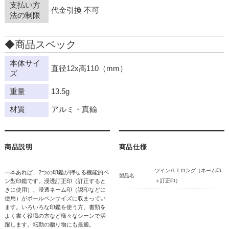
支払い方
代金引換 不可
法の制限
◆商品スペック
本体サイ
直径12x高110（mm）
ズ
重量
13.5g
材質
アルミ・真鍮
商品説明
商品仕様
ツインＧＴロング（ネーム印
一本あれば、2つの印鑑が押せる機能的ペ
製品名:
ン型印鑑です。浸透訂正印（訂正すると
＋訂正印）
きに使用）、浸透ネーム印（認印などに
使用）がボールペンサイズに収まってい
ます。いろいろな印鑑を使う方、書類を
よく書く役職の方など様々なシーンで活
躍します。転勤の贈り物にも最適。