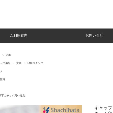
ご利用案内
お問い合せ
印鑑
ップ備品
文具
印鑑スタンプ
ク
無料
円以下のチョイ買い特集
キャップレ