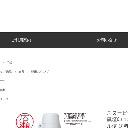
ご利用案内
お問い合せ
印鑑
ップ備品
文具
印鑑スタンプ
ーク
無料
グッズ
スヌーピ
黒壇印 1
ル便 送料