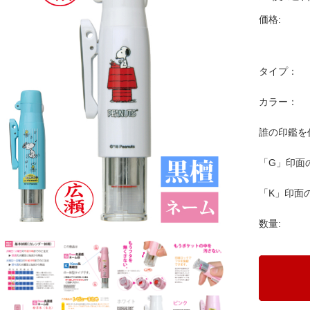
価格:
タイプ：
カラー：
誰の印鑑を
「G」印面
「K」印面
数量: