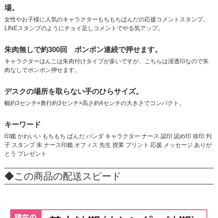
場。
女性やお子様に人気のキャラクターもちもちぱんだの応援コメントスタンプ。
LINEスタンプのようにチョイ足しコメントでやる気アップ。
朱肉無しで約300回 ポンポン連続で押せます。
キャラクターはんこは朱肉付けタイプが多いですが、こちらは浸透印なので朱
肉なしでポンポン押せます。
デスクの場所を取らない手のひらサイズ。
幅約3センチ×奥行約3センチ×高さ約4センチの大きさでコンパクト。
キーワード
印鑑 かわいい もちもち ぱんだ パンダ キャラクター ナース 認印 認め印 捺印 判
子 スタンプ 朱 ナース印鑑 オフィス 先生 授業 プリント 応援 メッセージ ありが
とう プレゼント
◆この商品の配送スピード