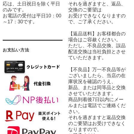
応は、土日祝日を除く平日
それを過ぎますと、返品、
のみです。
交換のご要望は
お電話の受付は平日10：00
お受けできなくなりますの
～17：30です。
で、ご了承ください。
【返品送料】お客様都合の
場合はご容赦ください。
ただし、不良品交換、誤品
お支払い方法
配送交換は当社負担とさせ
ていただきます。
【不良品】万一不良品等が
ございましたら、当店の在
庫状況を確認のうえ、
新品、または同等品と交換
させていただきます。
商品到着後7日以内にメー
ルまたは電話でご連絡くだ
さい。
それを過ぎますと返品交換
のご要望はお受けできなく
なりますので、