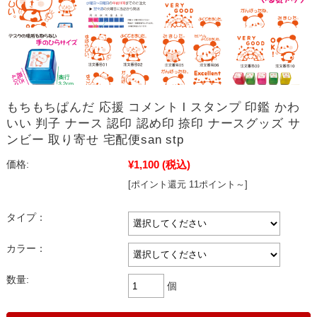
もちもちぱんだ 応援 コメント l スタンプ 印鑑 かわ
いい 判子 ナース 認印 認め印 捺印 ナースグッズ サ
ンビー 取り寄せ 宅配便san stp
¥1,100
(税込)
価格:
[ポイント還元 11ポイント～]
タイプ：
カラー：
数量:
個