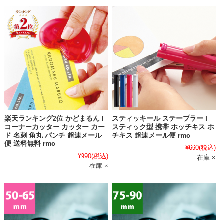
楽天ランキング2位 かどまるん l
スティッキール ステープラー l
コーナーカッター カッター カー
スティック型 携帯 ホッチキス ホ
ド 名刺 角丸 パンチ 超速メール
チキス 超速メール便 rmc
便 送料無料 rmc
¥660
(税込)
¥990
(税込)
在庫 ×
在庫 ×