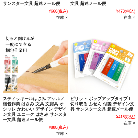
サンスター文具 超速メール便
文具 超速メール便
¥660
(税込)
¥473
(税込)
在庫 ×
在庫 ×
スティッキールはさみ アケルノ
ピリット ポップアップタイプ l
梱包作業 はさみ 文具 文房具 オ
切り取る ふせん 付箋 デザイン文
シャレ かわいい デザイン デザイ
具 サンスター文具 超速メール便
ン文具 ユニーク はさみ サンスタ
¥418
(税込)
ー文具 超速メール便
在庫 ×
¥880
(税込)
在庫 ×