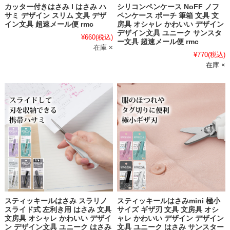
カッター付きはさみ l はさみ ハ
シリコンペンケース NoFF ノフ
サミ デザイン スリム 文具 デザ
ペンケース ポーチ 筆箱 文具 文
イン文具 超速メール便 rmc
房具 オシャレ かわいい デザイン
デザイン文具 ユニーク サンスタ
¥660
(税込)
ー文具 超速メール便 rmc
在庫 ×
¥770
(税込)
在庫 ×
スティッキールはさみ スラリノ
スティッキールはさみmini 極小
スライド式 左利き用 はさみ 文具
サイズ ギザ刃 文具 文房具 オシ
文房具 オシャレ かわいい デザイ
ャレ かわいい デザイン デザイン
ン デザイン文具 ユニーク はさみ
文具 ユニーク はさみ サンスター