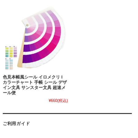
色見本帳風シール イロメクリ l
カラーチャート 手帳 シール デザ
イン文具 サンスター文具 超速メ
ール便
¥660
(税込)
ご利用ガイド