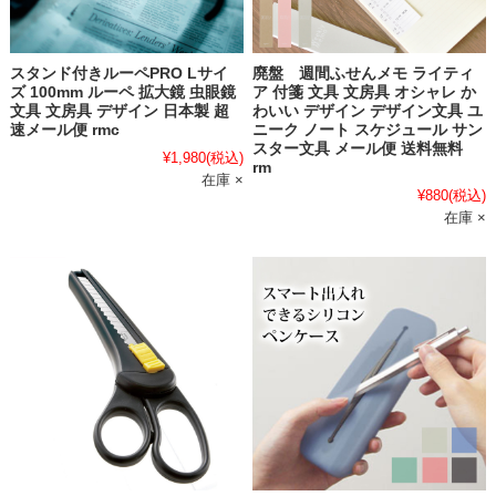
スタンド付きルーペPRO Lサイ
廃盤 週間ふせんメモ ライティ
ズ 100mm ルーペ 拡大鏡 虫眼鏡
ア 付箋 文具 文房具 オシャレ か
文具 文房具 デザイン 日本製 超
わいい デザイン デザイン文具 ユ
速メール便 rmc
ニーク ノート スケジュール サン
スター文具 メール便 送料無料
¥1,980
(税込)
rm
在庫 ×
¥880
(税込)
在庫 ×