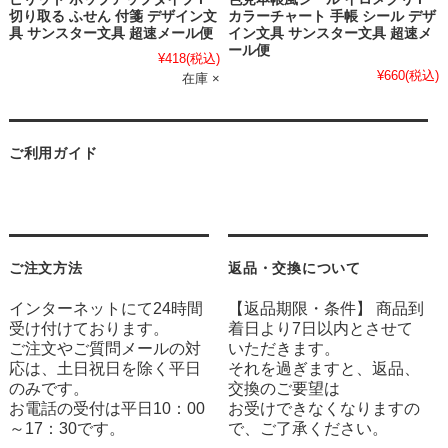
切り取る ふせん 付箋 デザイン文
カラーチャート 手帳 シール デザ
具 サンスター文具 超速メール便
イン文具 サンスター文具 超速メ
ール便
¥418
(税込)
¥660
(税込)
在庫 ×
ご利用ガイド
ご注文方法
返品・交換について
インターネットにて24時間
【返品期限・条件】 商品到
受け付けております。
着日より7日以内とさせて
ご注文やご質問メールの対
いただきます。
応は、土日祝日を除く平日
それを過ぎますと、返品、
のみです。
交換のご要望は
お電話の受付は平日10：00
お受けできなくなりますの
～17：30です。
で、ご了承ください。