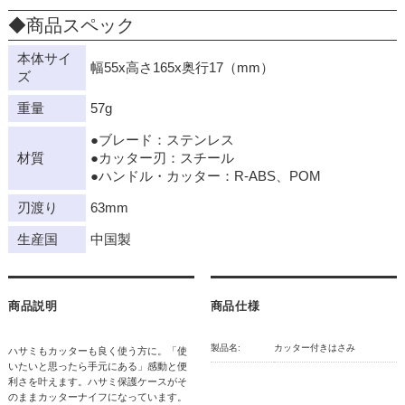
◆商品スペック
本体サイ
幅55x高さ165x奥行17（mm）
ズ
重量
57g
●ブレード：ステンレス
材質
●カッター刃：スチール
●ハンドル・カッター：R-ABS、POM
刃渡り
63mm
生産国
中国製
商品説明
商品仕様
製品名:
カッター付きはさみ
ハサミもカッターも良く使う方に。「使
いたいと思ったら手元にある」感動と便
利さを叶えます。ハサミ保護ケースがそ
のままカッターナイフになっています。