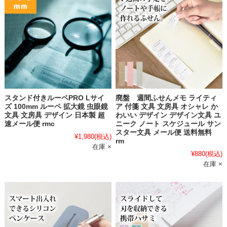
スタンド付きルーペPRO Lサイ
廃盤 週間ふせんメモ ライティ
ズ 100mm ルーペ 拡大鏡 虫眼鏡
ア 付箋 文具 文房具 オシャレ か
文具 文房具 デザイン 日本製 超
わいい デザイン デザイン文具 ユ
速メール便 rmc
ニーク ノート スケジュール サン
スター文具 メール便 送料無料
¥1,980
(税込)
rm
在庫 ×
¥880
(税込)
在庫 ×