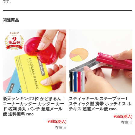
です。
関連商品
楽天ランキング2位 かどまるん l
スティッキール ステープラー l
コーナーカッター カッター カー
スティック型 携帯 ホッチキス ホ
ド 名刺 角丸 パンチ 超速メール
チキス 超速メール便 rmc
便 送料無料 rmc
¥660
(税込)
¥990
(税込)
在庫 ×
在庫 ×