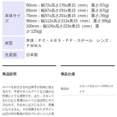
50mm：幅72x高さ176x奥15（mm） 重さ:57(g)
65mm：幅87x高さ191x奥15（mm） 重さ:67(g)
本体サイ
75mm：幅97x高さ201x奥15（mm） 重さ:76(g)
ズ
90mm：幅112x高さ213x奥15（mm） 重さ:99(g)
100mm：幅126x高さ223x奥15（mm） 重
さ:125(g)
本体：ＰＣ・ＡＢＳ・ＰＰ・スチール レンズ：
材質
ＰＭＭＡ
生産国
日本製
商品説明
商品仕様
スタンド付きルーペPRO Lサ
ルーペを自立させれば両手が自由に使え
製品名:
るので、手芸やネイルアートなど細かな
イズ
作業にとても便利です。また、スタンド
をたたむと普通のルーペとほぼ同じサイ
ズなので、引き出しなどにも入り、邪魔
になりません。その洗練されたデザイン
は父の日や敬老の日のプレゼントに人気