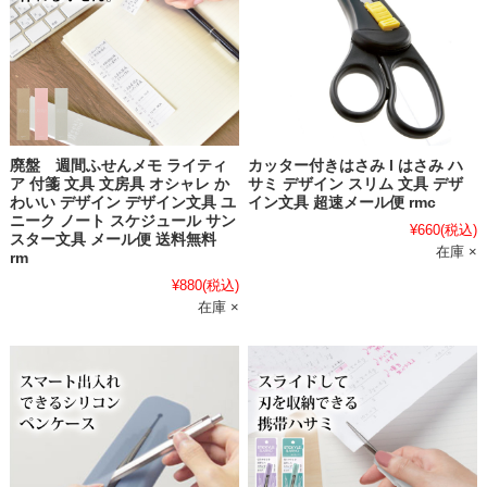
廃盤 週間ふせんメモ ライティ
カッター付きはさみ l はさみ ハ
ア 付箋 文具 文房具 オシャレ か
サミ デザイン スリム 文具 デザ
わいい デザイン デザイン文具 ユ
イン文具 超速メール便 rmc
ニーク ノート スケジュール サン
¥660
(税込)
スター文具 メール便 送料無料
在庫 ×
rm
¥880
(税込)
在庫 ×