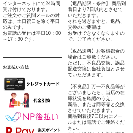
インターネットにて24時間
【返品期限・条件】 商品到
受け付けております。
着日より7日以内とさせて
ご注文やご質問メールの対
いただきます。
応は、土日祝日を除く平日
それを過ぎますと、返品、
のみです。
交換のご要望は
お電話の受付は平日10：00
お受けできなくなりますの
～17：30です。
で、ご了承ください。
【返品送料】お客様都合の
場合はご容赦ください。
ただし、不良品交換、誤品
お支払い方法
配送交換は当社負担とさせ
ていただきます。
【不良品】万一不良品等が
ございましたら、当店の在
庫状況を確認のうえ、
新品、または同等品と交換
させていただきます。
商品到着後7日以内にメー
ルまたは電話でご連絡くだ
さい。