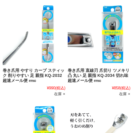
巻き爪用 やすり カーブ スティッ
巻き爪用 直線刃 爪切り ツメキリ
ク 削りやすい 足 親指 KQ-2032
凸 丸い 足 親指 KQ-2034 切れ味
超速メール便 rmc
超速メール便 rmc
¥990
(税込)
¥858
(税込)
在庫 ×
在庫 ×