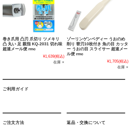
巻き爪用 凸刃 爪切り ツメキリ
ゾーリンゲンペディー うおのめ
凸 丸い 足 親指 KQ-2031 切れ味
削り 替刃10枚付き 魚の目 カッタ
超速メール便 rmc
ー うおの目 スライサー 超速メー
ル便 rmc
¥1,639
(税込)
¥1,705
(税込)
在庫 ×
在庫 ×
ご利用ガイド
ご注文方法
返品・交換について