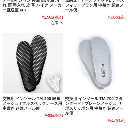
オールインワン 撥油 防汚 油 汚
気防止 l ナースフィット2 ナース
れ 雨 手入れ 皮 革 バイク メーカ
フィットブラン用 中敷き 超速メ
ー直送便 stp
ール便
¥1,562
(税込)
¥605
(税込)
在庫 ○
交換用 インソール TM-900 軽量
交換用 インソール TM-700 スタ
メッシュ l フルスペックナース用
ンダード l プレーンメッシュ サ
中敷き 超速メール便
ボスリッポン用 中敷き 超速メー
ル便
¥495
(税込)
¥517
(税込)