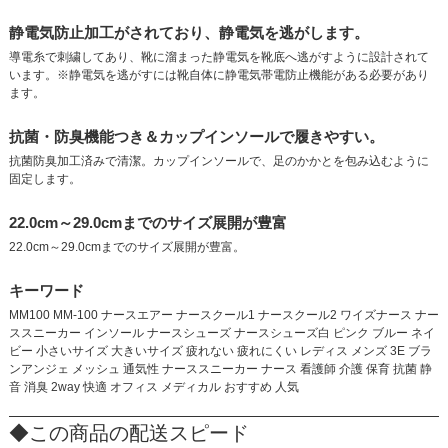
静電気防止加工がされており、静電気を逃がします。
導電糸で刺繍してあり、靴に溜まった静電気を靴底へ逃がすように設計されて
います。※静電気を逃がすには靴自体に静電気帯電防止機能がある必要があり
ます。
抗菌・防臭機能つき＆カップインソールで履きやすい。
抗菌防臭加工済みで清潔。カップインソールで、足のかかとを包み込むように
固定します。
22.0cm～29.0cmまでのサイズ展開が豊富
22.0cm～29.0cmまでのサイズ展開が豊富。
キーワード
MM100 MM-100 ナースエアー ナースクール1 ナースクール2 ワイズナース ナー
ススニーカー インソール ナースシューズ ナースシューズ白 ピンク ブルー ネイ
ビー 小さいサイズ 大きいサイズ 疲れない 疲れにくい レディス メンズ 3E ブラ
ンアンジェ メッシュ 通気性 ナーススニーカー ナース 看護師 介護 保育 抗菌 静
音 消臭 2way 快適 オフィス メディカル おすすめ 人気
◆この商品の配送スピード