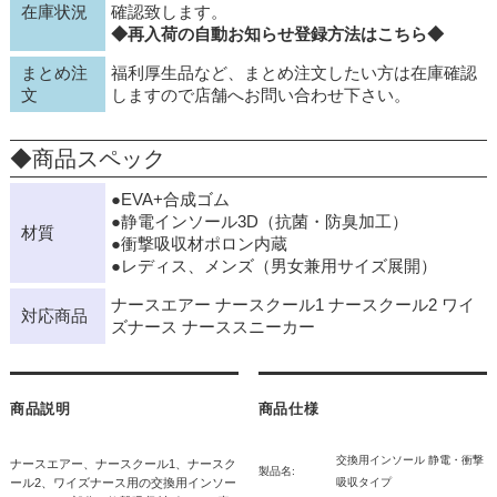
在庫状況
確認致します。
◆再入荷の自動お知らせ登録方法はこちら◆
まとめ注
福利厚生品など、まとめ注文したい方は在庫確認
文
しますので店舗へお問い合わせ下さい。
◆商品スペック
●EVA+合成ゴム
●静電インソール3D（抗菌・防臭加工）
材質
●衝撃吸収材ポロン内蔵
●レディス、メンズ（男女兼用サイズ展開）
ナースエアー ナースクール1 ナースクール2 ワイ
対応商品
ズナース ナーススニーカー
商品説明
商品仕様
交換用インソール 静電・衝撃
ナースエアー、ナースクール1、ナースク
製品名:
ール2、ワイズナース用の交換用インソー
吸収タイプ