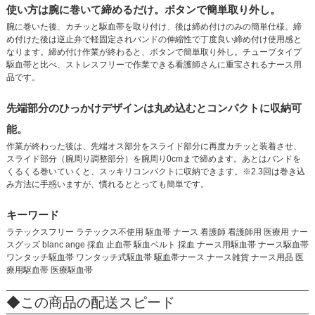
使い方は腕に巻いて締めるだけ。ボタンで簡単取り外し。
腕に巻いた後、カチッと駆血帯を取り付け、後は締め付けのみの簡単仕様。締
め付けた後は逆止弁で軽固定されバンドの伸縮性で丁度良い締め付け使用感と
なります。締め付け作業が終わると、ボタンで簡単取り外し。チューブタイプ
駆血帯と比べ、ストレスフリーで作業できる看護師さんに重宝されるナース用
品です。
先端部分のひっかけデザインは丸め込むとコンパクトに収納可
能。
作業が終わった後は、先端オス部分をスライド部分に再度カチッと装着させ、
スライド部分（腕周り調整部分）を腕周り0cmまで締めます。あとはバンドを
くるくる巻いていくと、スッキリコンパクトに収納できます。※2.3回は巻き込
み方法に手惑いますが、慣れるととっても簡単です。
キーワード
ラテックスフリー ラテックス不使用 駆血帯 ナース 看護師 看護師用 医療用 ナー
スグッズ blanc ange 採血 止血帯 駆血ベルト 採血 ナース用駆血帯 ナース駆血帯
ワンタッチ駆血帯 ワンタッチ式駆血帯 駆血帯ナース ナース雑貨 ナース用品 医
療用駆血帯 医療駆血帯
◆この商品の配送スピード