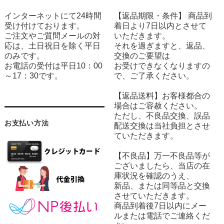
インターネットにて24時間
【返品期限・条件】 商品到
受け付けております。
着日より7日以内とさせて
ご注文やご質問メールの対
いただきます。
応は、土日祝日を除く平日
それを過ぎますと、返品、
のみです。
交換のご要望は
お電話の受付は平日10：00
お受けできなくなりますの
～17：30です。
で、ご了承ください。
【返品送料】お客様都合の
場合はご容赦ください。
ただし、不良品交換、誤品
お支払い方法
配送交換は当社負担とさせ
ていただきます。
【不良品】万一不良品等が
ございましたら、当店の在
庫状況を確認のうえ、
新品、または同等品と交換
させていただきます。
商品到着後7日以内にメー
ルまたは電話でご連絡くだ