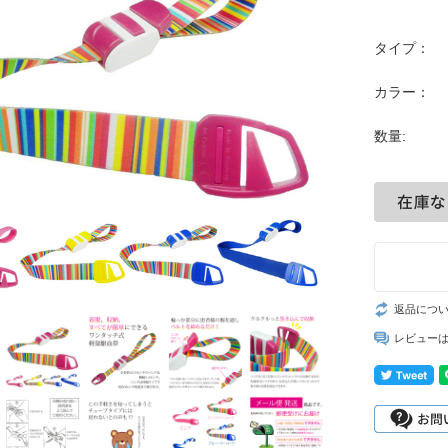
タイプ：
カラー：
数量:
返品につ
レビュー