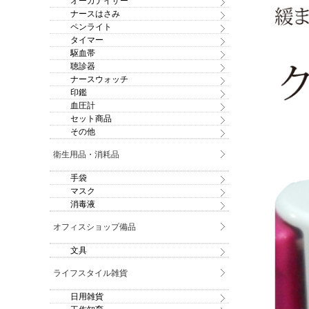
オーガナイザー
ナースはさみ
ペンライト
タイマー
駆血帯
聴診器
ナースウォッチ
印鑑
血圧計
セット商品
その他
衛生用品・消耗品
手袋
マスク
消毒液
オフィスショップ備品
文具
ライフスタイル雑貨
日用雑貨