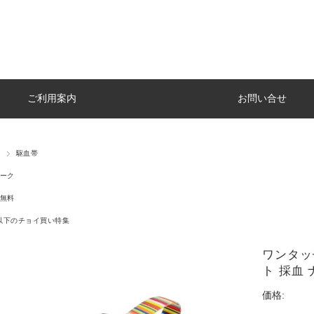
ご利用案内
お問い合せ
駆血帯
ーク
無料
円以下のチョイ買い特集
ワンタッチ
ト 採血 
価格: