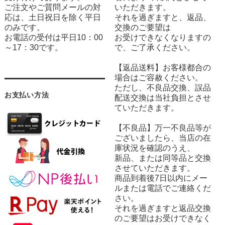
ご注文やご質問メールの対
いただきます。
応は、土日祝日を除く平日
それを過ぎますと、返品、
のみです。
交換のご要望は
お電話の受付は平日10：00
お受けできなくなりますの
～17：30です。
で、ご了承ください。
【返品送料】お客様都合の
場合はご容赦ください。
ただし、不良品交換、誤品
お支払い方法
配送交換は当社負担とさせ
ていただきます。
【不良品】万一不良品等が
ございましたら、当店の在
庫状況を確認のうえ、
新品、または同等品と交換
させていただきます。
商品到着後7日以内にメー
ルまたは電話でご連絡くだ
さい。
それを過ぎますと返品交換
のご要望はお受けできなく