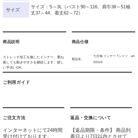
サイズ：S～3L（バスト90～116、肩巾38～51袖
サイズ
丈37～44、着丈62～72）
商品説明
商品仕様
七分袖 インナー Tシャツ wh
ストレッチ加工を施したインナー、重ね
製品名:
着しても動きやすさを継続します。嬉し
90029
い手洗いOK。
ご利用ガイド
ご注文方法
返品・交換について
インターネットにて24時間
【返品期限・条件】 商品到
受け付けております。
着日より7日以内とさせて