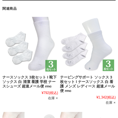
関連商品
ナースソックス 3枚セット l 靴下
テーピングサポート ソックス 3
ソックス 白 清潔 看護 学校 ナー
枚セット l ナースソックス 白 看
スシューズ 超速メール便 rmc
護 メンズ レディース 超速メール
便 rmc
¥792
(税込)
¥1,342
(税込)
在庫 ×
在庫 ×