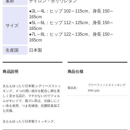
素材
ナイロン・ポリウレタン
●3L～4L：ヒップ 102～115cm、身長 150～
165cm
●5L～6L：ヒップ 112～125cm、身長 150～
サイズ
165cm
●7L～8L：ヒップ 122～135cm、身長 150～
165cm
生産国
日本製
商品説明
商品仕様
フリーフィットストッキング
太ももゆったり日本製 レディースストッ
製品名:
キング。４つの潤い成分を配合し脚を美
FFP-100
しく見せる設計。マチがないのでフォル
ムがキレイで、股ズレ防止、伝線しにく
い糸を使用、つま先補強、抗菌防臭加工
も完備。
太ももゆったり日本製ストッキング。