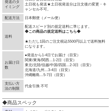
発送のタ
土日祝も発送★土日祝発送分は注文後の変更・キ
イミング
ャンセル不可。
配送方法
日本郵便（メール便）
配送スピード別の規定送料に準じます。
◆この商品の規定送料はこちら◆
送料
★ただし1回のご注文税込5500円以上で送料無料
になります。
●発送から1-4日でお届け（目安）
関東/東海/関西…1-2日（目安）
お届け日
東北/北陸/信越/中国/四国…2-3日（目安）
数
北海道/九州…3-4日（目安）
沖縄離島…5-7日（目安）
支払い方
代金引換 不可
法の制限
◆商品スペック