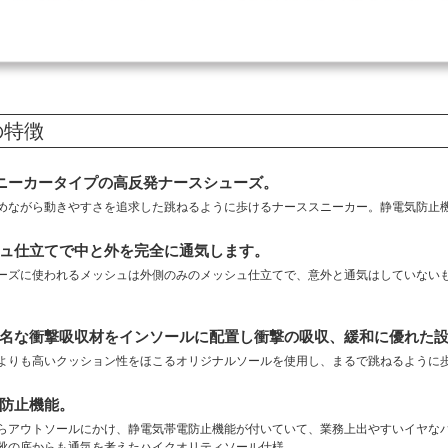
の特徴
ニーカータイプの高反発ナースシューズ。
めながら動きやすさを追求した跳ねるように歩けるナーススニーカー。静電気防止
ュ仕立てで中と外を完全に通気します。
ーズに使われるメッシュは外側のみのメッシュ仕立てで、意外と通気はしていない
名な衝撃吸収材をインソールに配置し衝撃の吸収、緩和に優れた
よりも高いクッション性をほこるオリジナルソールを使用し、まるで跳ねるように
防止機能。
らアウトソールにかけ、静電気帯電防止機能が付いていて、業務上出やすいイヤな
靴の底からも通気を考えたハイクオリティソール仕様。