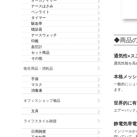
オーガナイザー
ナースはさみ
ペンライト
タイマー
駆血帯
聴診器
ナースウォッチ
◆商品
印鑑
血圧計
セット商品
通気性×ス
その他
通気性能を高
衛生用品・消耗品
本格メッシ
手袋
一般的にシュ
マスク
ます。
消毒液
オフィスショップ備品
世界的に有
エアーバック
文具
ライフスタイル雑貨
静電気帯電
インソールか
日用雑貨
空いていて、