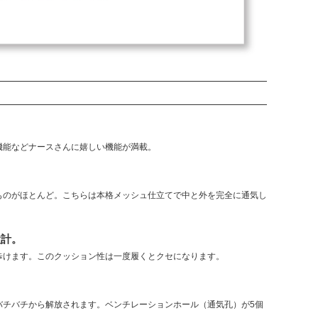
機能などナースさんに嬉しい機能が満載。
ものがほとんど。こちらは本格メッシュ仕立てで中と外を完全に通気し
設計。
歩けます。このクッション性は一度履くとクセになります。
バチバチから解放されます。ベンチレーションホール（通気孔）が5個