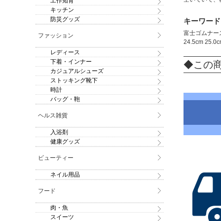
工作知育
キッチン
防災グッズ
キーワード
富士ゴムナース 
ファッション
24.5cm 25
レディース
下着・インナー
◆この
カジュアルシューズ
ストッキング靴下
時計
バッグ・鞄
ヘルス雑貨
入浴剤
健康グッズ
ビューティー
ネイル用品
フード
肉・魚
スイーツ