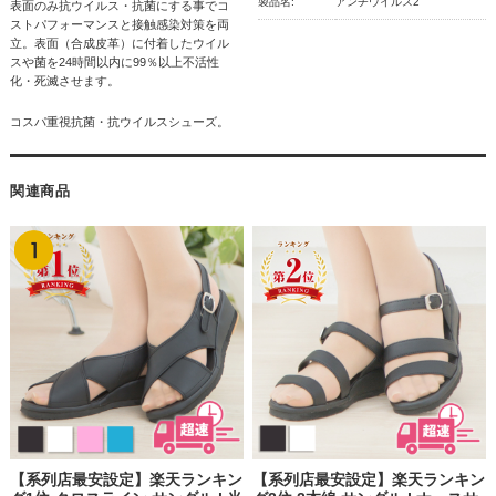
製品名:
アンチウイルス2
表面のみ抗ウイルス・抗菌にする事でコ
ストパフォーマンスと接触感染対策を両
立。表面（合成皮革）に付着したウイル
スや菌を24時間以内に99％以上不活性
化・死滅させます。
コスパ重視抗菌・抗ウイルスシューズ。
関連商品
【系列店最安設定】楽天ランキン
【系列店最安設定】楽天ランキン