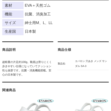
素材
EVA＋天然ゴム
機能
抗菌、消臭加工
サイズ
紳士用M、L、LL
生産国
日本製
商品説明
商品仕様
エバロン 穴あき メンズ サン
超軽量の片足約100g。靴底は滑りにくく
製品名:
歩きやすい仕様になっていてクッション
ダル SA-3
性も抜群です。抗菌・消臭機能搭載。安
心の日本製です。
関連商品