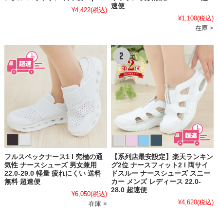
速便
¥4,422
(税込)
¥1,100
(税込)
在庫 ×
フルスペックナース1 l 究極の通
【系列店最安設定】楽天ランキン
気性 ナースシューズ 男女兼用
グ2位 ナースフィット2 l 両サイ
22.0-29.0 軽量 疲れにくい 送料
ドスルー ナースシューズ スニー
無料 超速便
カー メンズ レディース 22.0-
28.0 超速便
¥6,050
(税込)
¥4,620
(税込)
在庫 ×