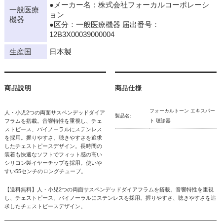
●メーカー名：株式会社フォーカルコーポレーシ
一般医療
ョン
機器
●区分：一般医療機器 届出番号：
12B3X00039000004
生産国
日本製
商品説明
商品仕様
フォーカルトーン エキスパー
人・小児2つの両面サスペンデッドダイア
製品名:
フラムを搭載。音響特性を重視し、チェ
ト 聴診器
ストピース、バイノーラルにステンレス
を採用。握りやすさ、聴きやすさを追求
したチェストピースデザイン。長時間の
装着も快適なソフトでフィット感の高い
シリコン製イヤーチップを採用。使いや
すい55センチのロングチューブ。
【送料無料】人・小児2つの両面サスペンデッドダイアフラムを搭載。音響特性を重視
し、チェストピース、バイノーラルにステンレスを採用。握りやすさ、聴きやすさを追
求したチェストピースデザイン。