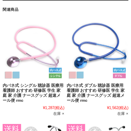
関連商品
内バネ式 シングル 聴診器 医療用
内バネ式 ダブル 聴診器 医療用
看護師 おすすめ 研修医 学生 家
看護師 おすすめ 研修医 学生 家
庭 家 介護 ナースグッズ 超速メ
庭 家 介護 ナースグッズ 超速メ
ール便 rmc
ール便 rmc
¥1,287
(税込)
¥1,562
(税込)
在庫 ×
在庫 ×