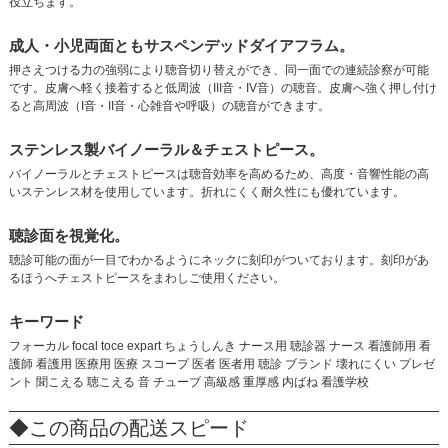
役立ちます。
成人・小児両面ともサスペンデッドダイアフラム。
押さえつける力の強弱により聴音切り替えができ、同一面での連続診察が可能
です。皮膚へ軽く接着すると低周波（III音・IV音）の聴音。皮膚へ強く押し付け
ると高周波（I音・II音・心雑音や呼吸）の聴音ができます。
ステンレス製バイノーラル＆チェストピース。
バイノーラルとチェストピースは聴音効率を高めるため、高度・音響性能の高
いステンレス材を使用しています。折れにくく耐久性にも優れています。
聴診面を視覚化。
聴診可能の面が一目でわかるようにネックに刻印がついております。刻印があ
るほうへチェストピースをまわしご使用ください。
キーワード
フォーカル focal toce expart ちょうしんき ナース用 聴診器 ナース 看護師用 看
護師 看護用 医療用 医療 スコープ 医者 医者用 聴診 ブランド 壊れにくい プレゼ
ント 聞こえる 聴こえる 音 チューブ 高級感 重厚感 内ばね 看護学校
◆この商品の配送スピード