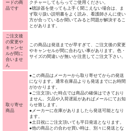
ードの商
クチャーしてもらってご使用ください。
品です
●聴診器を使っても上手く聞こえない場合は、ま
ず取り扱い説明書をよく読み、看護師さんに使い
方が合っているか聞いてみると問題が解決するこ
とがあります。
ご注文後
の変更や
この商品は発送までが早すぎて、ご注文後の変更
キャンセ
やキャンセルが間に合わない事があります。色・
ルが間に
サイズの間違いが無いか注意してご注文下さい。
合いませ
ん
●この商品はメーカーから取り寄せてからの発送
になります。通常在庫品よりも発送までにお時間
がかかります。
●ご注文頂いた時点では商品の確保はできており
ません。欠品や入荷遅延があればメールにてお知
取り寄せ
らせ致します。
商品
●メーカーに在庫がありましたら発送可能となり
ます。
●土日祝にご注文頂いても平日発送となります。
●他の商品との合わせ買い時は、別々に発送とな