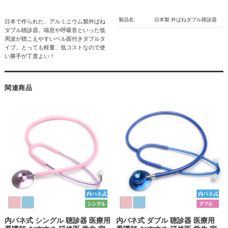
製品名:
日本製 外ばねダブル聴診器
日本で作られた、アルミニウム製外ばね
ダブル聴診器。喘息や呼吸音といった低
周波が聴こえやすいベル面付きダブルタ
イプ。とっても軽量、低コストなので使
い勝手が丁度よい！
関連商品
内バネ式 シングル 聴診器 医療用
内バネ式 ダブル 聴診器 医療用