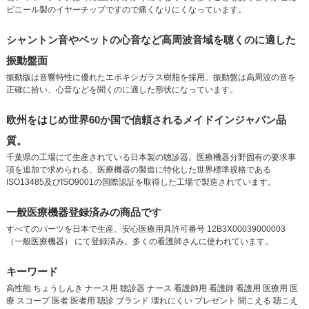
ビニール製のイヤーチップですので痛くなりにくなっています。
シャントン音やペットの心音など高周波音域を聴くのに適した
振動盤面
振動版は音響特性に優れたエポキシガラス樹脂を採用。振動盤は高周波の音を
正確に拾い、心音などを聞くのに適した形状になっています。
欧州をはじめ世界60か国で信頼されるメイドインジャパン品
質。
千葉県の工場にて生産されている日本製の聴診器。医療機器分野固有の要求事
項を追加で求められる、医療機器の製造に特化した世界標準規格である
ISO13485及びISO9001の国際認証を取得した工場で製造されています。
一般医療機器登録済みの商品です
すべてのパーツを日本で生産、安心医療用具許可番号 12B3X00039000003
（一般医療機器） にて登録済み。多くの看護師さんに使われています。
キーワード
高性能 ちょうしんき ナース用 聴診器 ナース 看護師用 看護師 看護用 医療用 医
療 スコープ 医者 医者用 聴診 ブランド 壊れにくい プレゼント 聞こえる 聴こえ