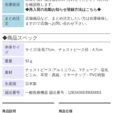
在庫状況
を確認致します。
◆再入荷の自動お知らせ登録方法はこちら◆
まとめ注
店舗備品など、まとめ注文したい方は在庫確保し
文
ますので店舗へお問い合わせ下さい。
◆商品スペック
本体サイ
サイズ/全長77cm、チェストピース径：4.7cm
ズ
重量
92ｇ
チェストピース:アルミニウム、Yチューブ：塩化
素材
ビニル、耳管：真鍮、イヤーチップ：PVC樹脂
生産国
日本製
届出番号
一般医療機器 届出番号：12B3X00039000003
商品説明
商品仕様