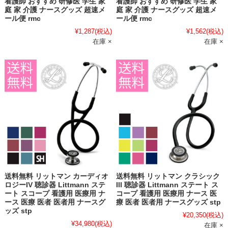
看護師 おすすめ 研修医 学生 家
看護師 おすすめ 研修医 学生 家
庭 家 介護 ナースグッズ 超速メ
庭 家 介護 ナースグッズ 超速メ
ール便 rmc
ール便 rmc
¥1,287
(税込)
¥1,562
(税込)
在庫 ×
在庫 ×
送料無料 リットマン カーディオ
送料無料 リットマン クラシック
ロジーIV 聴診器 Littmann ステ
III 聴診器 Littmann ステート ス
ート スコープ 看護用 医療用 ナ
コープ 看護用 医療用 ナース 医
ース 医療 医者 医者用 ナースグ
療 医者 医者用 ナースグッズ stp
ッズ stp
¥20,350
(税込)
¥34,980
(税込)
在庫 ×