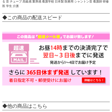
る 音 チューブ 高級感 重厚感 看護学校 日本製 医療用 シャントン音 看護師 研修
医 学生 介護
◆この商品の配送スピード
◆他の商品はこちら