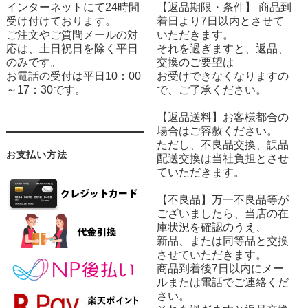
インターネットにて24時間
【返品期限・条件】 商品到
受け付けております。
着日より7日以内とさせて
ご注文やご質問メールの対
いただきます。
応は、土日祝日を除く平日
それを過ぎますと、返品、
のみです。
交換のご要望は
お電話の受付は平日10：00
お受けできなくなりますの
～17：30です。
で、ご了承ください。
【返品送料】お客様都合の
場合はご容赦ください。
ただし、不良品交換、誤品
お支払い方法
配送交換は当社負担とさせ
ていただきます。
【不良品】万一不良品等が
ございましたら、当店の在
庫状況を確認のうえ、
新品、または同等品と交換
させていただきます。
商品到着後7日以内にメー
ルまたは電話でご連絡くだ
さい。