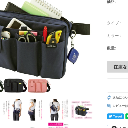
価格:
タイプ：
カラー：
数量:
返品につ
レビュー