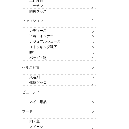
工作知育
キッチン
防災グッズ
ファッション
レディース
下着・インナー
カジュアルシューズ
ストッキング靴下
時計
バッグ・鞄
ヘルス雑貨
入浴剤
健康グッズ
ビューティー
ネイル用品
フード
肉・魚
スイーツ