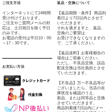
ご注文方法
返品・交換について
インターネットにて24時間
【返品期限・条件】 商品到
受け付けております。
着日より7日以内とさせて
ご注文やご質問メールの対
いただきます。
応は、土日祝日を除く平日
それを過ぎますと、返品、
のみです。
交換のご要望は
お電話の受付は平日10：00
お受けできなくなりますの
～17：30です。
で、ご了承ください。
【返品送料】お客様都合の
場合はご容赦ください。
ただし、不良品交換、誤品
お支払い方法
配送交換は当社負担とさせ
ていただきます。
【不良品】万一不良品等が
ございましたら、当店の在
庫状況を確認のうえ、
新品、または同等品と交換
させていただきます。
商品到着後7日以内にメー