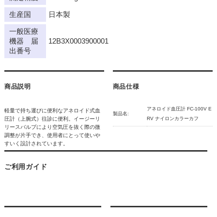
生産国
日本製
一般医療
機器 届
12B3X0003900001
出番号
商品説明
商品仕様
アネロイド血圧計 FC-100V E
軽量で持ち運びに便利なアネロイド式血
製品名:
圧計（上腕式）往診に便利。イージーリ
RV ナイロンカラーカフ
リースバルブにより空気圧を抜く際の微
調整が片手でき、使用者にとって使いや
すいく設計されています。
ご利用ガイド