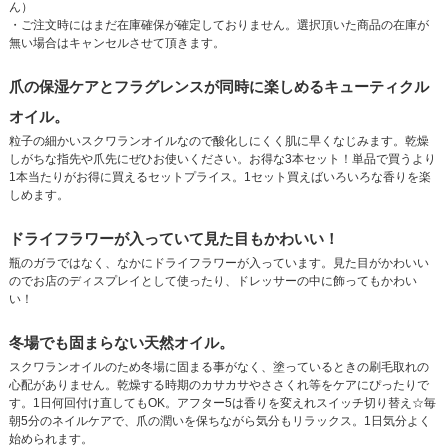
ん）
・ご注文時にはまだ在庫確保が確定しておりません。選択頂いた商品の在庫が
無い場合はキャンセルさせて頂きます。
爪の保湿ケアとフラグレンスが同時に楽しめるキューティクル
オイル。
粒子の細かいスクワランオイルなので酸化しにくく肌に早くなじみます。乾燥
しがちな指先や爪先にぜひお使いください。お得な3本セット！単品で買うより
1本当たりがお得に買えるセットプライス。1セット買えばいろいろな香りを楽
しめます。
ドライフラワーが入っていて見た目もかわいい！
瓶のガラではなく、なかにドライフラワーが入っています。見た目がかわいい
のでお店のディスプレイとして使ったり、ドレッサーの中に飾ってもかわい
い！
冬場でも固まらない天然オイル。
スクワランオイルのため冬場に固まる事がなく、塗っているときの刷毛取れの
心配がありません。乾燥する時期のカサカサやささくれ等をケアにぴったりで
す。1日何回付け直してもOK。アフター5は香りを変えれスイッチ切り替え☆毎
朝5分のネイルケアで、爪の潤いを保ちながら気分もリラックス。1日気分よく
始められます。