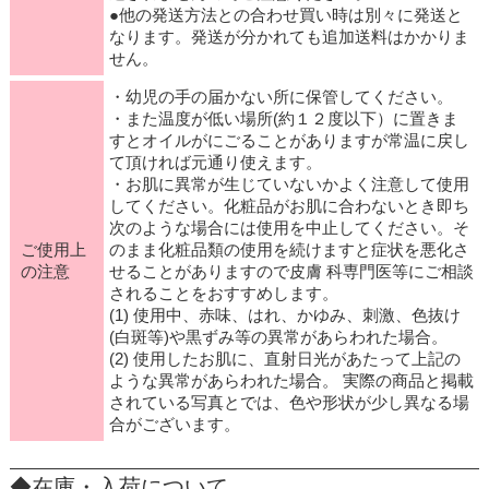
●他の発送方法との合わせ買い時は別々に発送と
なります。発送が分かれても追加送料はかかりま
せん。
・幼児の手の届かない所に保管してください。
・また温度が低い場所(約１２度以下）に置きま
すとオイルがにごることがありますが常温に戻し
て頂ければ元通り使えます。
・お肌に異常が生じていないかよく注意して使用
してください。化粧品がお肌に合わないとき即ち
次のような場合には使用を中止してください。そ
ご使用上
のまま化粧品類の使用を続けますと症状を悪化さ
の注意
せることがありますので皮膚 科専門医等にご相談
されることをおすすめします。
(1) 使用中、赤味、はれ、かゆみ、刺激、色抜け
(白斑等)や黒ずみ等の異常があらわれた場合。
(2) 使用したお肌に、直射日光があたって上記の
ような異常があらわれた場合。 実際の商品と掲載
されている写真とでは、色や形状が少し異なる場
合がございます。
◆在庫・入荷について