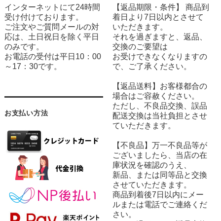
インターネットにて24時間
【返品期限・条件】 商品到
受け付けております。
着日より7日以内とさせて
ご注文やご質問メールの対
いただきます。
応は、土日祝日を除く平日
それを過ぎますと、返品、
のみです。
交換のご要望は
お電話の受付は平日10：00
お受けできなくなりますの
～17：30です。
で、ご了承ください。
【返品送料】お客様都合の
場合はご容赦ください。
ただし、不良品交換、誤品
お支払い方法
配送交換は当社負担とさせ
ていただきます。
【不良品】万一不良品等が
ございましたら、当店の在
庫状況を確認のうえ、
新品、または同等品と交換
させていただきます。
商品到着後7日以内にメー
ルまたは電話でご連絡くだ
さい。