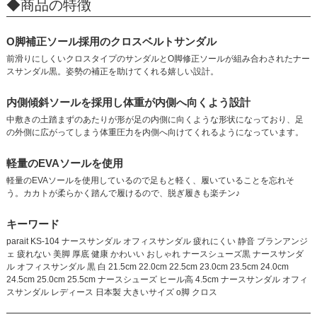
◆商品の特徴
O脚補正ソール採用のクロスベルトサンダル
前滑りにしくいクロスタイプのサンダルとO脚修正ソールが組み合わされたナー
スサンダル黒。姿勢の補正を助けてくれる嬉しい設計。
内側傾斜ソールを採用し体重が内側へ向くよう設計
中敷きの土踏まずのあたりが形が足の内側に向くような形状になっており、足
の外側に広がってしまう体重圧力を内側へ向けてくれるようになっています。
軽量のEVAソールを使用
軽量のEVAソールを使用しているので足もと軽く、履いていることを忘れそ
う。カカトが柔らかく踏んで履けるので、脱ぎ履きも楽チン♪
キーワード
parait KS-104 ナースサンダル オフィスサンダル 疲れにくい 静音 ブランアンジ
ェ 疲れない 美脚 厚底 健康 かわいい おしゃれ ナースシューズ黒 ナースサンダ
ル オフィスサンダル 黒 白 21.5cm 22.0cm 22.5cm 23.0cm 23.5cm 24.0cm
24.5cm 25.0cm 25.5cm ナースシューズ ヒール高 4.5cm ナースサンダル オフィ
スサンダル レディース 日本製 大きいサイズ o脚 クロス