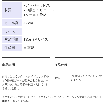
●アッパー：PVC
材質
●中敷き：ビニール
●ソール：EVA
ヒール高
4.2cm
ワイズ
3E
片足重量
135g（Mサイズ）
生産国
日本製
商品説明
商品仕様
O脚修正 クロスバンド サンダ
前滑りにしくいクロスタイプのサンダル
製品名:
とO脚修正ソールが組み合わされたナー
ル KS104
スサンダル黒。姿勢の補正を助けてくれ
る嬉しい設計。
クロスバンドで前滑りしにくいクロスバンドデザイン。クッションで履き心地が良い日
本製ナースサンダル黒。