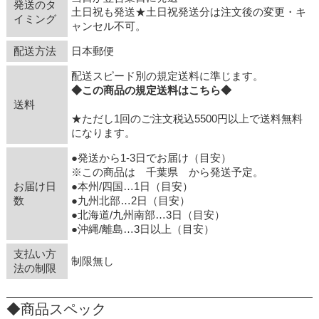
発送のタ
土日祝も発送★土日祝発送分は注文後の変更・キ
イミング
ャンセル不可。
配送方法
日本郵便
配送スピード別の規定送料に準じます。
◆この商品の規定送料はこちら◆
送料
★ただし1回のご注文税込5500円以上で送料無料
になります。
●発送から1-3日でお届け（目安）
※この商品は 千葉県 から発送予定。
お届け日
●本州/四国…1日（目安）
数
●九州北部…2日（目安）
●北海道/九州南部…3日（目安）
●沖縄/離島…3日以上（目安）
支払い方
制限無し
法の制限
◆商品スペック